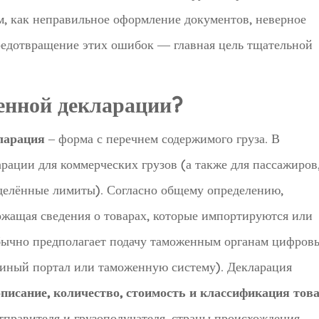
, как неправильное оформление документов, неверное
редотвращение этих ошибок — главная цель тщательной
енной декларации?
ларация
– форма с перечнем содержимого груза. В
арации для коммерческих грузов (а также для пассажиров
елённые лимиты). Согласно общему определению,
ржащая сведения о товарах, которые импортируются или
обычно предполагает подачу таможенным органам цифров
диный портал или таможенную систему). Декларация
описание, количество, стоимость и классификация тов
тправителя и грузополучателя, страны происхождения,