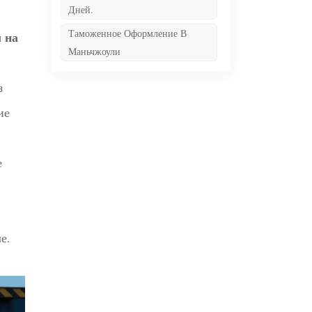
Дней.
Таможенное Оформление В
 на
Маньчжоули
з
ие
е
е.