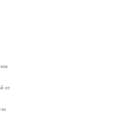
и
ния.
ой от
-за