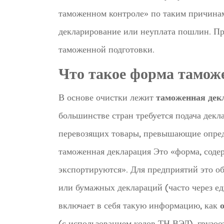
таможенном контроле» по таким причинам
декларирование или неуплата пошлин. П
таможенной подготовки.
Что такое форма тамож
В основе очистки лежит
таможенная дек
большинстве стран требуется подача декл
перевозящих товары, превышающие опред
таможенная декларация
Это «форма, соде
экспортируются». Для предприятий это 
или бумажных деклараций (часто через е
включает в себя такую информацию, как
(с использованием кодов ТН ВЭД), грузоо