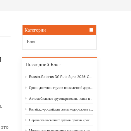
Категории
Блог
и
Последний Блог
Russia-Belarus DG Rule Sync 2026: Chemical & Lithium Battery Shipping Guide
Сроки доставки грузов по железной дороге из Иу в Москву: 14 дней. Необходимо прекратить задержки на таможне.
Автомобильные грузоперевозки: поиск партнера, который действительно выполняет заказы.
.
Китайско-российские железнодорожные грузоперевозки: скрытые издержки и способы их избежать.
Перевалка насыпных грузов против кросс-докинга: выбор оптимальной стратегии доставки
 это
Международные правила судоходства и соответствие требованиям электронной коммерции | DR Trans