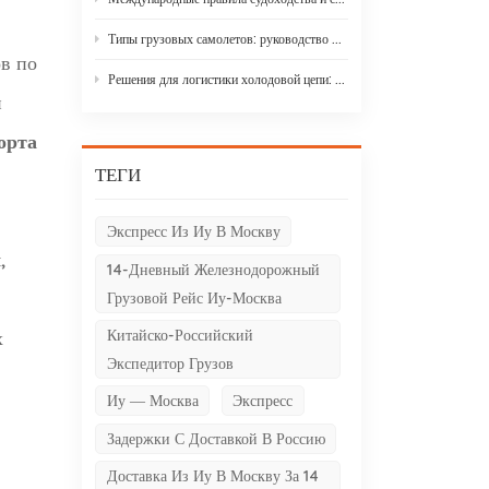
Типы грузовых самолетов: руководство по вариантам грузовых самолетов для торговли между Азией и Европой.
в по
Решения для логистики холодовой цепи: 9 основных элементов и стратегий проектирования
и
орта
ТЕГИ
Экспресс Из Иу В Москву
,
14-Дневный Железнодорожный
Грузовой Рейс Иу-Москва
Китайско-Российский
х
Экспедитор Грузов
Иу — Москва
Экспресс
Задержки С Доставкой В ​​Россию
Доставка Из Иу В Москву За 14