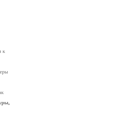
и к
теры
ак
уры,