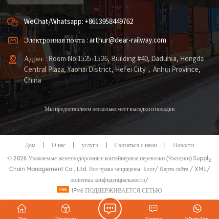
WeChat/Whatsapp: +8613958449762
Электронная почта : arthur@dear-railway.com
Адрес : Room No.1525-1526, Building #40, Daduhui, Hengda
Central Plaza, Yaohai District, Hefei City，Anhui Province,
China
Мы предоставляем несколько мест высадки и посадки
Дом
|
О нас
|
услуги
|
Связаться с нами
|
Новости
© 2026 Уважаемые железнодорожные контейнерные перевозки (Чжэцзян) Supply
Chain Management Co., Ltd. Все права защищены.
Блог
/
Карта сайта
/
XML
/
политика конфиденциальности
/
IPv6 ПОДДЕРЖИВАЕТСЯ СЕТЬЮ
Дом
Продукты
Контакт
WhatsApp