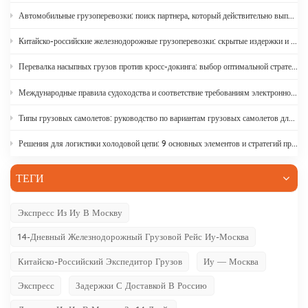
Автомобильные грузоперевозки: поиск партнера, который действительно выполняет заказы.
Китайско-российские железнодорожные грузоперевозки: скрытые издержки и способы их избежать.
Перевалка насыпных грузов против кросс-докинга: выбор оптимальной стратегии доставки
Международные правила судоходства и соответствие требованиям электронной коммерции | DR Trans
Типы грузовых самолетов: руководство по вариантам грузовых самолетов для торговли между Азией и Европой.
Решения для логистики холодовой цепи: 9 основных элементов и стратегий проектирования
ТЕГИ
Экспресс Из Иу В Москву
14-Дневный Железнодорожный Грузовой Рейс Иу-Москва
Китайско-Российский Экспедитор Грузов
Иу — Москва
Экспресс
Задержки С Доставкой В ​​Россию