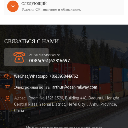
СЛЕДУЮЩИЙ
Условия CIF: значение и объяснение.
СВЯЗАТЬСЯ С НАМИ
24-Hour Service Hotline
0086(551)62816697
WeChat/Whatsapp: +8613958449762
Электронная почта : arthur@dear-railway.com
Адрес : Room No.1525-1526, Building #40, Daduhui, Hengda
Central Plaza, Yaohai District, Hefei City，Anhui Province,
China
Мы предоставляем несколько мест высадки и посадки