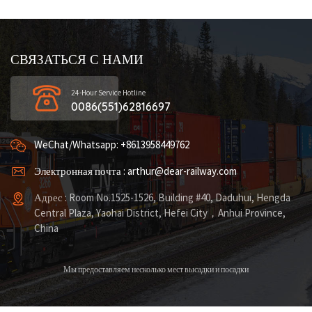
СВЯЗАТЬСЯ С НАМИ
24-Hour Service Hotline
0086(551)62816697
WeChat/Whatsapp: +8613958449762
Электронная почта : arthur@dear-railway.com
Адрес : Room No.1525-1526, Building #40, Daduhui, Hengda
Central Plaza, Yaohai District, Hefei City，Anhui Province,
China
Мы предоставляем несколько мест высадки и посадки