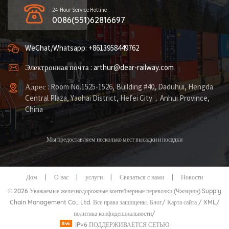
24-Hour Service Hotline
0086(551)62816697
WeChat/Whatsapp: +8613958449762
Электронная почта : arthur@dear-railway.com
Адрес : Room No.1525-1526, Building #40, Daduhui, Hengda
Central Plaza, Yaohai District, Hefei City，Anhui Province,
China
Мы предоставляем несколько мест высадки и посадки
Дом
|
О нас
|
услуги
|
Связаться с нами
|
Новости
© 2026 Уважаемые железнодорожные контейнерные перевозки (Чжэцзян) Supply
Chain Management Co., Ltd. Все права защищены.
Блог
/
Карта сайта
/
XML
/
политика конфиденциальности
/
IPv6 ПОДДЕРЖИВАЕТСЯ СЕТЬЮ