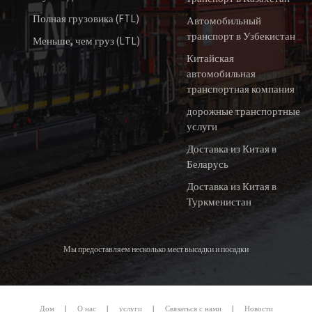
Полная грузовика (FTL)
Автомобильный
транспорт в Узбекистан
Меньше, чем груз (LTL)
Китайская
автомобильная
транспортная компания
дорожные транспортные
услуги
Доставка из Китая в
Беларусь
Доставка из Китая в
Туркменистан
Мы предоставляем несколько мест высадки и посадки
Дом
|
О нас
|
услуги
|
Связаться с нами
|
Новости