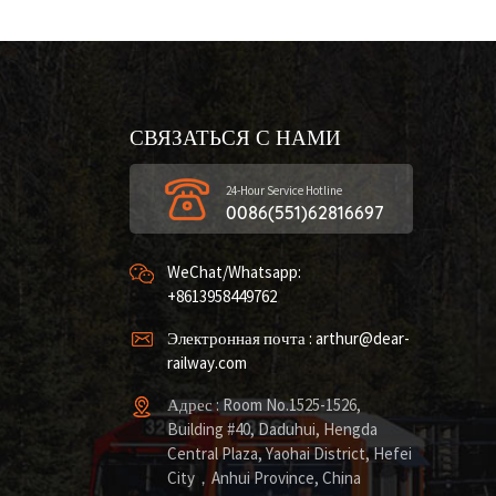
СВЯЗАТЬСЯ С НАМИ
24-Hour Service Hotline
0086(551)62816697
WeChat/Whatsapp:
+8613958449762
Электронная почта : arthur@dear-
railway.com
Адрес : Room No.1525-1526,
Building #40, Daduhui, Hengda
Central Plaza, Yaohai District, Hefei
City，Anhui Province, China