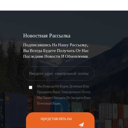
Новостная Рассылка
Подписавшись На Нашу Рассылку,
Вы Всегда Будете Получать От Нас
Последние Новости И Обновления.
Мы Никогда Не Будем Делиться Или
Продавать Вашу Электронную Почту.
Мы Также Обещаем Не Засорять Ваш
Почтовый Ящик.
представлять на