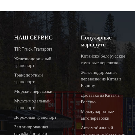
НАШ СЕРВИС
Популярные
маршруты
TIR Truck Transport
Китайско-белорусские
Железнодорожный
грузовые перевозки
транспорт
Железнодорожные
Транспортный
перевозки из Китая в
транспорт
Европу
Морские перевозки
Доставка из Китая в
Мультимодальный
Россию
транспорт
Международные
Дорожный транспорт
автоперевозки
Запланированная
Автомобильный
служба доставки
транспорт в Казахстан