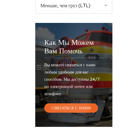
Меньше, чем груз (LTL)
Как Мы Можем
Вам Помочь
Вы можете связаться с нами
любым удобным для вас
способом. Мы доступны 24/7
по электронной почте или
телефону.
СВЯЗАТЬСЯ С НАМИ