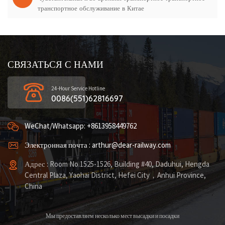
транспортное обслуживание в Китае
СВЯЗАТЬСЯ С НАМИ
24-Hour Service Hotline
0086(551)62816697
WeChat/Whatsapp: +8613958449762
Электронная почта : arthur@dear-railway.com
Адрес : Room No.1525-1526, Building #40, Daduhui, Hengda
Central Plaza, Yaohai District, Hefei City，Anhui Province,
China
Мы предоставляем несколько мест высадки и посадки