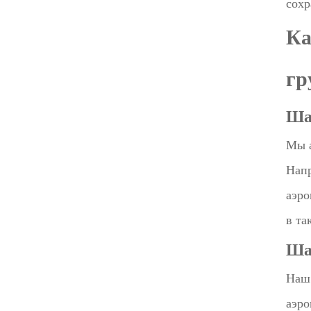
сохр
Ка
гр
Ша
Мы а
Напр
аэро
в та
Ша
Наш 
аэро