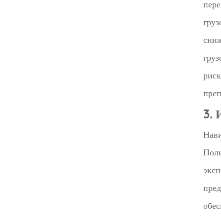
пере
груз
сниж
груз
риск
преп
3.
Нави
Поли
эксп
пред
обес