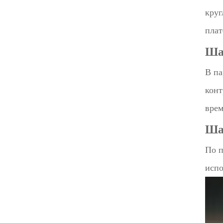
круг
плат
Ша
В па
конт
врем
Ша
По п
испо