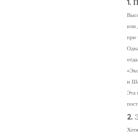
1.
Высо
или 
при 
Одна
отда
«Экс
и Ша
Эта 
пост
2.
Хотя