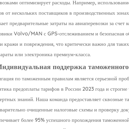
возками оптимизирует расходы. Например, использовани
ов от нескольких поставщиков в производственных зона
ает предварительные затраты на авиаперевозки за счет 
овики Volvo/MAN с GPS-отслеживанием и безопасная об
и кражи и повреждения, что критически важно для таки
араты или электроника премиум-класса.
 Индивидуальная поддержка таможенног
гация по таможенным правилам является серьезной проб
тика предоплаты тарифов в России 2023 года и строгие
ертных знаний. Наша команда предоставляет сквозные т
варительно очищенные налоговые схемы и проверку доку
печивает более 95% успешного прохождения таможенной