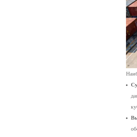
Наиб
Су
да
ку
Вы
об