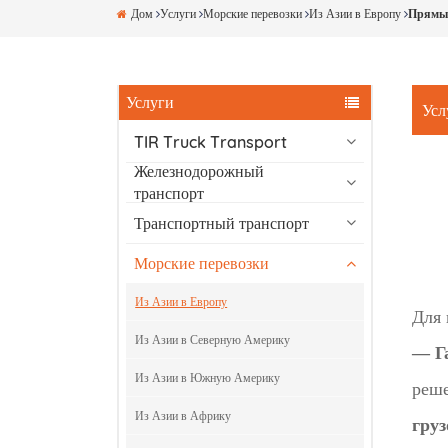
Дом
Услуги
Морские перевозки
Из Азии в Европу
Прямые
Услуги
Усл
TIR Truck Transport
Железнодорожный
транспорт
Транспортный транспорт
Морские перевозки
Из Азии в Европу
Для 
Из Азии в Северную Америку
— Г
Из Азии в Южную Америку
реше
Из Азии в Африку
груз