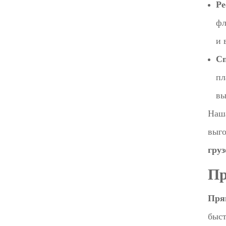
Ре
фл
и 
Сп
пл
вы
Наша
выго
груз
Пр
Пря
быст