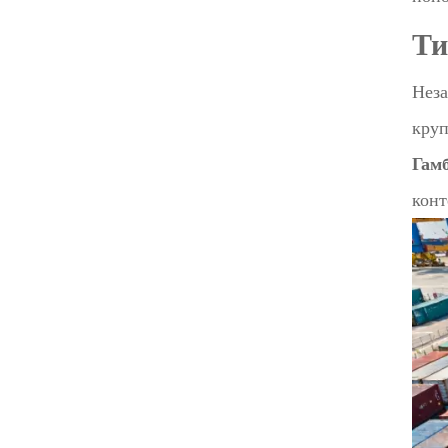
Ти
Неза
круп
Гам
конт