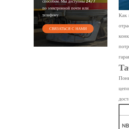
способом. Мы доступны 24/7
по электронной почте или
Как 
телефону.
отра
СВЯЗАТЬСЯ С НАМИ
конк
потр
гара
Та
Пони
цепо
дост
NB