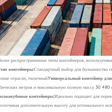
олее распространенные типы контейнеров, используемые
хие контейнеры:
Стандартный выбор для большинства ге
нные отрасли, типичный
Универсальный контейнер дли
бических метров и максимальную полную массу 30 480 к
сококубовые контейнеры:
Идеально подходит для перев
еспечивая дополнительную высоту для оптимального исп