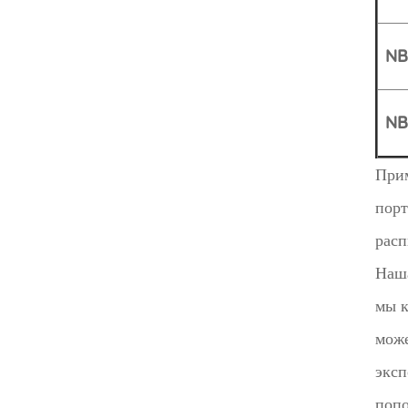
NB
NB
Прим
порт
расп
Наша
мы к
може
эксп
попо