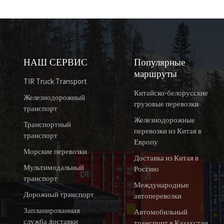
НАШ СЕРВИС
Популярные
маршруты
TIR Truck Transport
Китайско-белорусские
Железнодорожный
грузовые перевозки
транспорт
Железнодорожные
Транспортный
перевозки из Китая в
транспорт
Европу
Морские перевозки
Доставка из Китая в
Мультимодальный
Россию
транспорт
Международные
Дорожный транспорт
автоперевозки
Запланированная
Автомобильный
служба доставки
транспорт в Казахстан