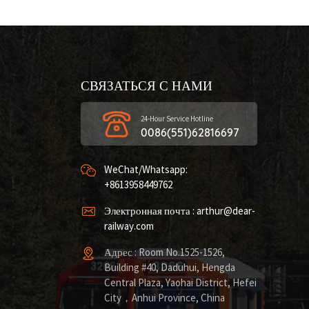
СВЯЗАТЬСЯ С НАМИ
24-Hour Service Hotline
0086(551)62816697
WeChat/Whatsapp:
+8613958449762
Электронная почта : arthur@dear-
railway.com
Адрес : Room No.1525-1526,
Building #40, Daduhui, Hengda
Central Plaza, Yaohai District, Hefei
City，Anhui Province, China