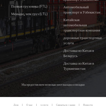
Полная грузовика (FTL)
Автомобильный
транспорт в Узбекистан
Меньше, чем груз (LTL)
Китайская
автомобильная
транспортная компания
дорожные транспортные
услуги
Доставка из Китая в
Беларусь
Доставка из Китая в
Туркменистан
Мы предоставляем несколько мест высадки и посадки
Дом
|
О нас
|
услуги
|
Связаться с нами
|
Новости