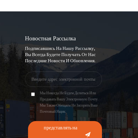
Новостная Рассылка
Подписавшись На Нашу Рассылку,
Вы Всегда Будете Получать От Нас
Последние Новости И Обновления.
Мы Никогда Не Будем Делиться Или
Продавать Вашу Электронную Почту.
Мы Также Обещаем Не Засорять Ваш
Почтовый Ящик.
представлять на