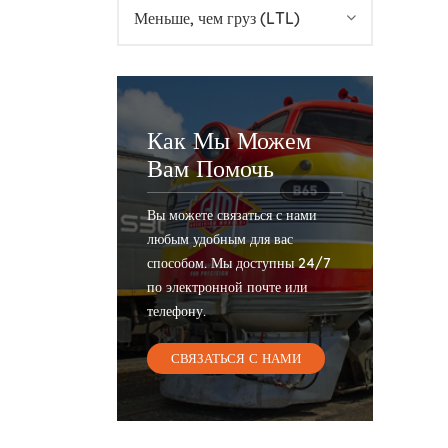
Меньше, чем груз (LTL)
Как Мы Можем
Вам Помочь
Вы можете связаться с нами
любым удобным для вас
способом. Мы доступны 24/7
по электронной почте или
телефону.
СВЯЗАТЬСЯ С НАМИ