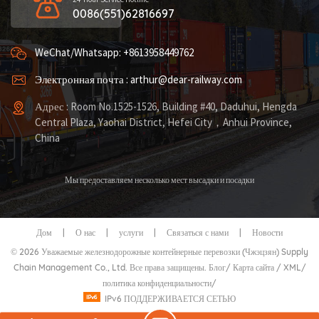
0086(551)62816697
WeChat/Whatsapp: +8613958449762
Электронная почта : arthur@dear-railway.com
Адрес : Room No.1525-1526, Building #40, Daduhui, Hengda
Central Plaza, Yaohai District, Hefei City，Anhui Province,
China
Мы предоставляем несколько мест высадки и посадки
Дом
|
О нас
|
услуги
|
Связаться с нами
|
Новости
© 2026 Уважаемые железнодорожные контейнерные перевозки (Чжэцзян) Supply
Chain Management Co., Ltd. Все права защищены.
Блог
/
Карта сайта
/
XML
/
политика конфиденциальности
/
IPv6 ПОДДЕРЖИВАЕТСЯ СЕТЬЮ