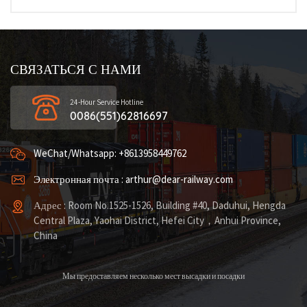
СВЯЗАТЬСЯ С НАМИ
24-Hour Service Hotline
0086(551)62816697
WeChat/Whatsapp: +8613958449762
Электронная почта : arthur@dear-railway.com
Адрес : Room No.1525-1526, Building #40, Daduhui, Hengda
Central Plaza, Yaohai District, Hefei City，Anhui Province,
China
Мы предоставляем несколько мест высадки и посадки