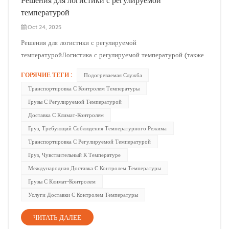
температурой
Oct 24, 2025
Решения для логистики с регулируемой
температуройЛогистика с регулируемой температурой (также
известная как климат-контроль) гарантирует, что
ГОРЯЧИЕ ТЕГИ :
Подогреваемая Служба
чувствительные товары остаются в требуемом температурном
Транспортировка С Контролем Температуры
диапазоне на протяжении всей цепочки поставок. На практике
Грузы С Регулируемой Температурой
это включает в себя как рефрижераторные пе...
Доставка С Климат-Контролем
Груз, Требующий Соблюдения Температурного Режима
Транспортировка С Регулируемой Температурой
Груз, Чувствительный К Температуре
Международная Доставка С Контролем Температуры
Грузы С Климат-Контролем
Услуги Доставки С Контролем Температуры
ЧИТАТЬ ДАЛЕЕ